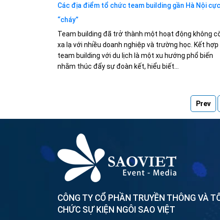
Các địa điểm tổ chức team building gần Hà Nội cự
“cháy”
Team building đã trở thành một hoạt động không c
xa lạ với nhiều doanh nghiệp và trường học. Kết hợp
team building với du lịch là một xu hướng phổ biến
nhằm thúc đẩy sự đoàn kết, hiểu biết...
Prev
CÔNG TY CỔ PHẦN TRUYỀN THÔNG VÀ T
CHỨC SỰ KIỆN NGÔI SAO VIỆT