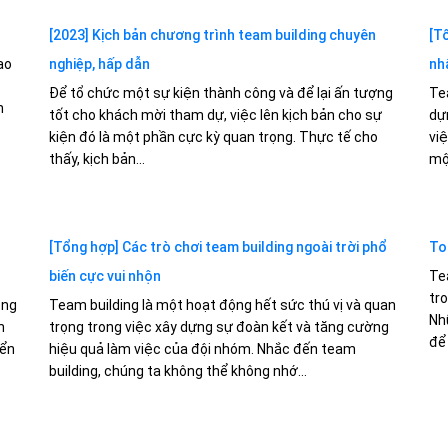
[2023] Kịch bản chương trình team building chuyên
[T
ạo
nghiệp, hấp dẫn
nh
Để tổ chức một sự kiện thành công và để lại ấn tượng
Te
n
tốt cho khách mời tham dự, việc lên kịch bản cho sự
dự
kiện đó là một phần cực kỳ quan trọng. Thực tế cho
vi
thấy, kịch bản...
mộ
[Tổng hợp] Các trò chơi team building ngoài trời phổ
To
biến cực vui nhộn
Te
tr
òng
Team building là một hoạt động hết sức thú vị và quan
Nh
h
trọng trong việc xây dựng sự đoàn kết và tăng cường
để 
iển
hiệu quả làm việc của đội nhóm. Nhắc đến team
building, chúng ta không thể không nhớ...