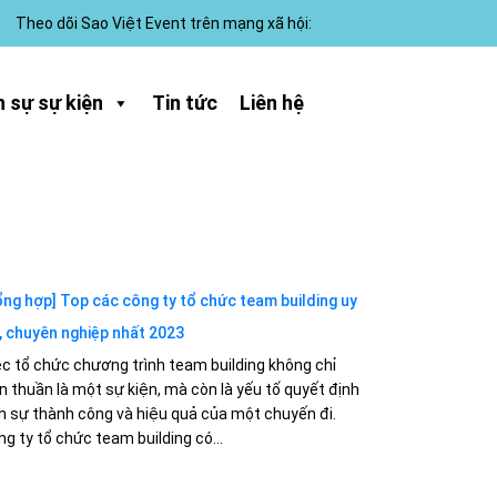
Theo dõi Sao Việt Event trên mạng xã hội:
 sự sự kiện
Tin tức
Liên hệ
ổng hợp] Top các công ty tổ chức team building uy
n, chuyên nghiệp nhất 2023
ệc tổ chức chương trình team building không chỉ
n thuần là một sự kiện, mà còn là yếu tố quyết định
n sự thành công và hiệu quả của một chuyến đi.
g ty tổ chức team building có...