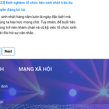
023] Kinh nghiệm tổ chức tiệc sinh nhật trên du
uyền đáng bỏ túi
p sinh nhật hàng năm luôn là ngày đặc biệt mà
úng ta háo hức mong chờ. Tuy nhiên, để buổi tiệc
ông trở nên nhàm chán và cũ kỹ, việc tổ chức sinh
t đòi hỏi sự cân nhắc...
Next
CH
MẠNG XÃ HỘI
 định
ật