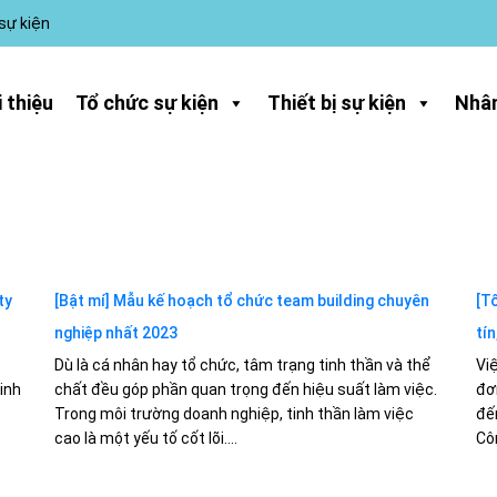
 sự kiện
i thiệu
Tổ chức sự kiện
Thiết bị sự kiện
Nhân
ty
[Bật mí] Mẫu kế hoạch tổ chức team building chuyên
[T
nghiệp nhất 2023
tí
Dù là cá nhân hay tổ chức, tâm trạng tinh thần và thể
Vi
inh
chất đều góp phần quan trọng đến hiệu suất làm việc.
đơ
Trong môi trường doanh nghiệp, tinh thần làm việc
đế
cao là một yếu tố cốt lõi....
Côn