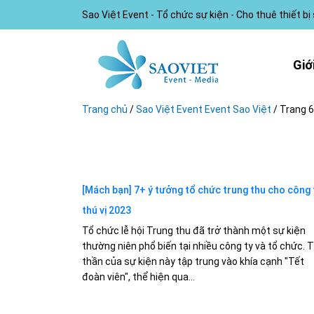
Sao Việt Event - Tổ chức sự kiện - Cho thuê thiết bị
Giớ
Trang chủ
/
Sao Việt Event Event Sao Việt
/
Trang 6
[Mách bạn] 7+ ý tưởng tổ chức trung thu cho công 
thú vị 2023
Tổ chức lễ hội Trung thu đã trở thành một sự kiện
thường niên phổ biến tại nhiều công ty và tổ chức. T
thần của sự kiện này tập trung vào khía cạnh "Tết
đoàn viên", thể hiện qua...