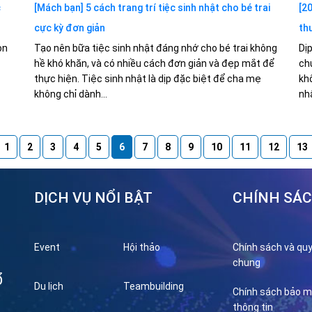
c
[Mách bạn] 5 cách trang trí tiệc sinh nhật cho bé trai
[2
cực kỳ đơn giản
th
òn
Tạo nên bữa tiệc sinh nhật đáng nhớ cho bé trai không
Dị
hề khó khăn, và có nhiều cách đơn giản và đẹp mắt để
ch
thực hiện. Tiệc sinh nhật là dịp đặc biệt để cha mẹ
kh
không chỉ dành...
nhậ
1
2
3
4
5
6
7
8
9
10
11
12
13
DỊCH VỤ NỔI BẬT
CHÍNH SÁ
Event
Hội thảo
Chính sách và quy
chung
Ổ
Du lịch
Teambuilding
Chính sách bảo m
thông tin