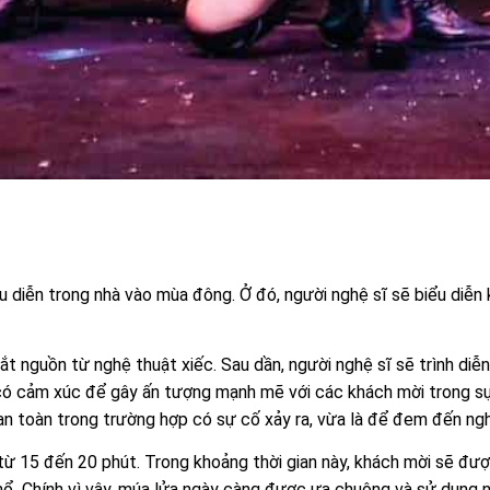
 diễn trong nhà vào mùa đông. Ở đó, người nghệ sĩ sẽ biểu diễn
 nguồn từ nghệ thuật xiếc. Sau dần, người nghệ sĩ sẽ trình diễ
có cảm xúc để gây ấn tượng mạnh mẽ với các khách mời trong sự
 an toàn trong trường hợp có sự cố xảy ra, vừa là để đem đến ngh
ừ 15 đến 20 phút. Trong khoảng thời gian này, khách mời sẽ đượ
 nổ. Chính vì vậy, múa lửa ngày càng được ưa chuộng và sử dụng n