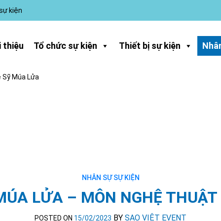
 sự kiện
i thiệu
Tổ chức sự kiện
Thiết bị sự kiện
Nhân
 Sỹ Múa Lửa
NHÂN SỰ SỰ KIỆN
MÚA LỬA – MÔN NGHỆ THUẬT
BY
SAO VIỆT EVENT
POSTED ON
15/02/2023