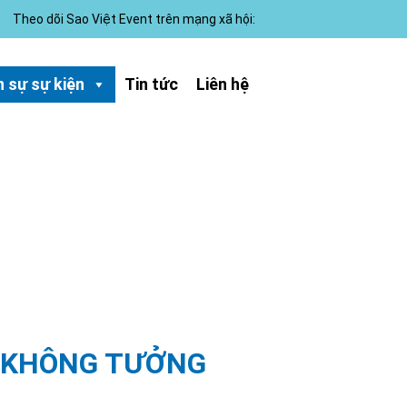
Theo dõi Sao Việt Event trên mạng xã hội:
 sự sự kiện
Tin tức
Liên hệ
 KHÔNG TƯỞNG