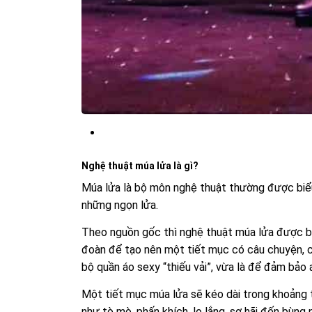
Nghệ thuật múa lửa là gì?
Múa lửa là bộ môn nghệ thuật thường được biểu
những ngọn lửa.
Theo nguồn gốc thì nghệ thuật múa lửa được bắt
đoàn để tạo nên một tiết mục có câu chuyện, 
bộ quần áo sexy “thiếu vải”, vừa là để đảm bảo
Một tiết mục múa lửa sẽ kéo dài trong khoảng t
như tò mò, phấn khích, lo lắng, sợ hãi đến bùng