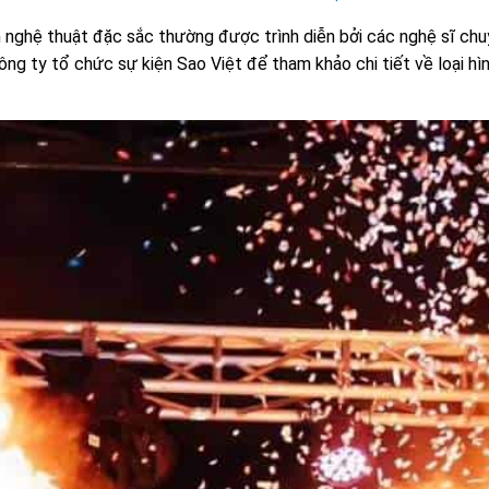
nghệ thuật đặc sắc thường được trình diễn bởi các nghệ sĩ chuy
ông ty tổ chức sự kiện Sao Việt để tham khảo chi tiết về loại hì