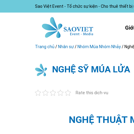
Sao Việt Event - Tổ chức sự kiện - Cho thuê thiết bị
Giớ
Trang chủ
/
Nhân sự
/
Nhóm Múa Nhóm Nhảy
/
Nghệ
NGHỆ SỸ MÚA LỬA
Rate this dich-vu
NGHỆ THUẬT 