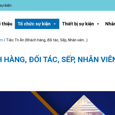
 sự kiện
i thiệu
Tổ chức sự kiện
Thiết bị sự kiện
Nhân
ệm
/
Tiệc Tri Ân (Khách hàng, đối tác, Sếp, Nhân viên…)
 HÀNG, ĐỐI TÁC, SẾP, NHÂN VIÊ