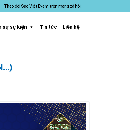
Theo dõi Sao Việt Event trên mạng xã hội:
 sự sự kiện
Tin tức
Liên hệ
N…)