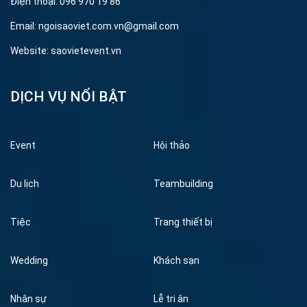
Điện thoại: 096 970 19 86
Email: ngoisaoviet.com.vn@gmail.com
Website: saovietevent.vn
DỊCH VỤ NỔI BẬT
Event
Hội thảo
Du lịch
Teambuilding
Tiệc
Trang thiết bị
Wedding
Khách sạn
Nhân sự
Lễ tri ân