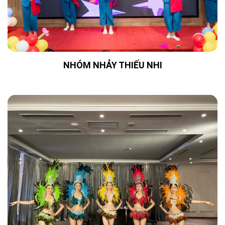
NHÓM NHẢY THIẾU NHI