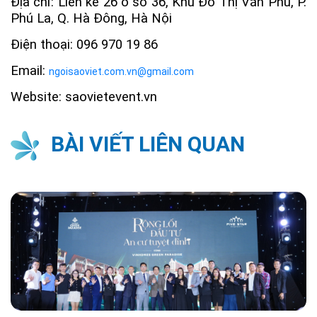
Địa chỉ: Liền kề 26 ô số 36, Khu Đô Thị Văn Phú, P.
Phú La, Q. Hà Đông, Hà Nội
Điện thoại: 096 970 19 86
Email:
ngoisaoviet.com.vn@gmail.com
Website: saovietevent.vn
BÀI VIẾT LIÊN QUAN