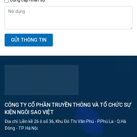
Cung cấp nhân sự
GỬI THÔNG TIN
CÔNG TY CỔ PHẦN TRUYỀN THÔNG VÀ TỔ CHỨC SỰ
KIỆN NGÔI SAO VIỆT
Địa chỉ: Liền kề 26 ô số 36, Khu Đô Thị Văn Phú - P.Phú La - Q.Hà
Đông - TP. Hà Nội.