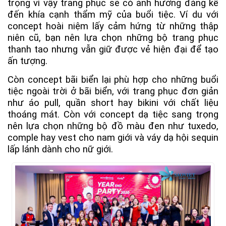
trọng vì vậy trang phục sẽ có ảnh hưởng đáng kể
đến khía cạnh thẩm mỹ của buổi tiệc. Ví du với
concept hoài niệm lấy cảm hứng từ những thập
niên cũ, bạn nên lựa chọn những bộ trang phục
thanh tao nhưng vẫn giữ được vẻ hiện đại để tạo
ấn tượng.
Còn concept bãi biển lại phù hợp cho những buổi
tiệc ngoài trời ở bãi biển, với trang phục đơn giản
như áo pull, quần short hay bikini với chất liệu
thoáng mát. Còn với concept dạ tiệc sang trọng
nên lựa chọn những bộ đồ màu đen như tuxedo,
comple hay vest cho nam giới và váy dạ hội sequin
lấp lánh dành cho nữ giới.