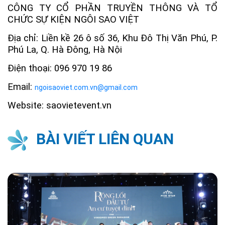
CÔNG TY CỔ PHẦN TRUYỀN THÔNG VÀ TỔ
CHỨC SỰ KIỆN NGÔI SAO VIỆT
Địa chỉ: Liền kề 26 ô số 36, Khu Đô Thị Văn Phú, P.
Phú La, Q. Hà Đông, Hà Nội
Điện thoại: 096 970 19 86
Email:
ngoisaoviet.com.vn@gmail.com
Website: saovietevent.vn
BÀI VIẾT LIÊN QUAN