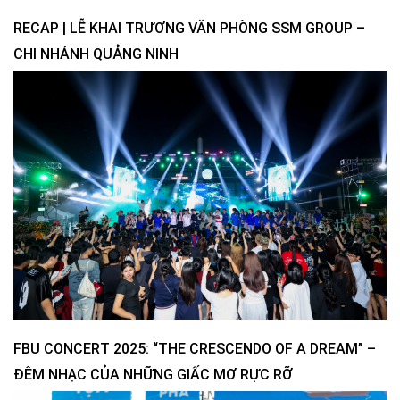
RECAP | LỄ KHAI TRƯƠNG VĂN PHÒNG SSM GROUP –
CHI NHÁNH QUẢNG NINH
FBU CONCERT 2025: “THE CRESCENDO OF A DREAM” –
ĐÊM NHẠC CỦA NHỮNG GIẤC MƠ RỰC RỠ