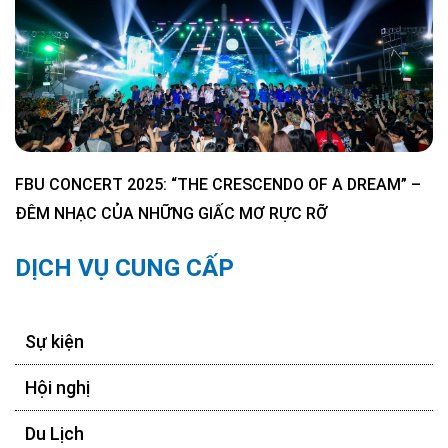
FBU CONCERT 2025: “THE CRESCENDO OF A DREAM” –
ĐÊM NHẠC CỦA NHỮNG GIẤC MƠ RỰC RỠ
DỊCH VỤ CUNG CẤP
Sự kiện
Hội nghị
Du Lịch