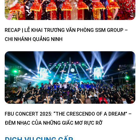
RECAP | LỄ KHAI TRƯƠNG VĂN PHÒNG SSM GROUP –
CHI NHÁNH QUẢNG NINH
FBU CONCERT 2025: “THE CRESCENDO OF A DREAM” –
ĐÊM NHẠC CỦA NHỮNG GIẤC MƠ RỰC RỠ
DỊCH VỤ CUNG CẤP