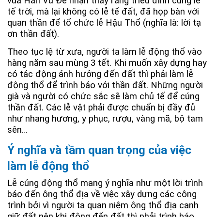
vua Hán Vũ Đế nhận thấy rằng triều đình cúng lễ
tế trời, mà lại không có lễ tế đất, đã họp bàn với
quan thần để tổ chức lễ Hậu Thổ (nghĩa là: lời tạ
ơn thần đất).
Theo tục lệ từ xưa, người ta làm lễ động thổ vào
hàng năm sau mùng 3 tết. Khi muốn xây dựng hay
có tác động ảnh hưởng đến đất thì phải làm lễ
động thổ để trình báo với thần đất. Những người
già và người có chức sắc sẽ làm chủ tế để cúng
thần đất. Các lễ vật phải được chuẩn bị đầy đủ
như nhang hương, y phục, rượu, vàng mã, bộ tam
sên…
Ý nghĩa và tầm quan trọng của việc
làm lễ động thổ
Lễ cúng động thổ mang ý nghĩa như một lời trình
báo đến ông thổ địa về việc xây dựng các công
trình bởi vì người ta quan niệm ông thổ địa canh
giữ đất nên khi động đến đất thì phải trình báo.