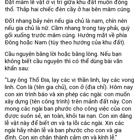
Đặt mâm lễ vật ở vị trí giữa khu đất muốn động
thổ. Thắp hai chiếc đèn cầy ở hai bên mâm cúng.
Đốt nhang bảy nén nếu gia chủ là nam, chín nén
nếu gia chủ là nữ. Cầm nhang trong tay phải, quỳ
gối xuống trước mâm cúng. Hướng mặt về phía
Đông hoặc Nam (tùy theo hướng của khu đất).
Cầu nguyện bằng lời hoặc bằng lòng. Nếu bạn
không biết cầu nguyện thì có thể dùng bài văn
khấn sau:
“Lạy ông Thổ Địa, lạy các vị thần linh, lạy các vong
linh. Con là (tên gia chủ), con ở (địa chỉ). Hôm nay
con xin trình báo và xin phép các ngài: con muốn
xây dựng (tên công trình) trên mảnh đất này. Con
mong các ngài ban phước cho công việc của con
được suôn sẻ, an toàn, khỏi tai nạn. Con xin dâng
lễ vật này để biết ơn và tạ lỗi các ngài. Xin các
ngài hãy nhận lễ và ban phước cho con và gia
đình. Con xin chân thành cảm ơn và kính lễ.”