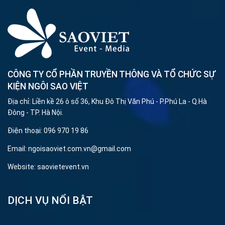
CÔNG TY CỔ PHẦN TRUYỀN THÔNG VÀ TỔ CHỨC SỰ
KIỆN NGÔI SAO VIỆT
Địa chỉ: Liền kề 26 ô số 36, Khu Đô Thị Văn Phú - P.Phú La - Q.Hà
Đông - TP. Hà Nội.
Điện thoại: 096 970 19 86
Email: ngoisaoviet.com.vn@gmail.com
Website: saovietevent.vn
DỊCH VỤ NỔI BẬT