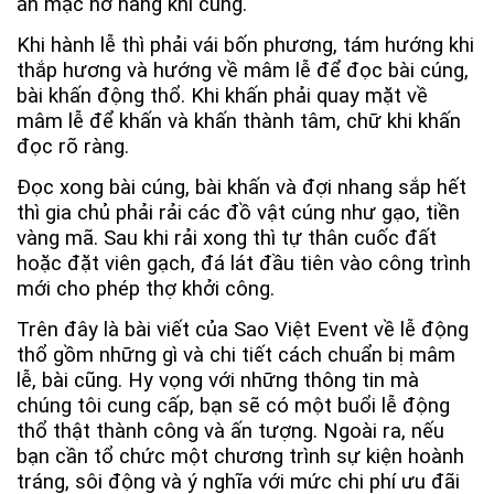
ăn mặc hở hang khi cúng.
Khi hành lễ thì phải vái bốn phương, tám hướng khi
thắp hương và hướng về mâm lễ để đọc bài cúng,
bài khấn động thổ. Khi khấn phải quay mặt về
mâm lễ để khấn và khấn thành tâm, chữ khi khấn
đọc rõ ràng.
Đọc xong bài cúng, bài khấn và đợi nhang sắp hết
thì gia chủ phải rải các đồ vật cúng như gạo, tiền
vàng mã. Sau khi rải xong thì tự thân cuốc đất
hoặc đặt viên gạch, đá lát đầu tiên vào công trình
mới cho phép thợ khởi công.
Trên đây là bài viết của Sao Việt Event về lễ động
thổ gồm những gì và chi tiết cách chuẩn bị mâm
lễ, bài cũng. Hy vọng với những thông tin mà
chúng tôi cung cấp, bạn sẽ có một buổi lễ động
thổ thật thành công và ấn tượng. Ngoài ra, nếu
bạn cần tổ chức một chương trình sự kiện hoành
tráng, sôi động và ý nghĩa với mức chi phí ưu đãi