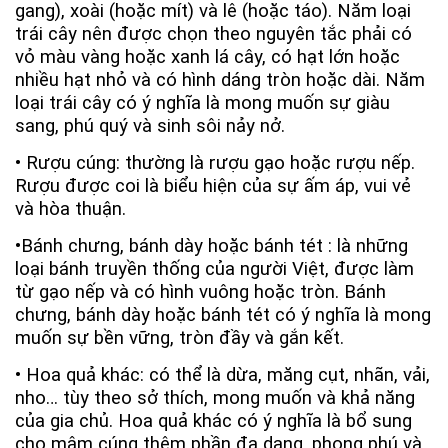
gang), xoài (hoặc mít) và lê (hoặc táo). Năm loại
trái cây nên được chọn theo nguyên tắc phải có
vỏ màu vàng hoặc xanh lá cây, có hạt lớn hoặc
nhiều hạt nhỏ và có hình dáng tròn hoặc dài. Năm
loại trái cây có ý nghĩa là mong muốn sự giàu
sang, phú quý và sinh sôi nảy nở.
• Rượu cúng: thường là rượu gạo hoặc rượu nếp.
Rượu được coi là biểu hiện của sự ấm áp, vui vẻ
và hòa thuận.
•Bánh chưng, bánh dày hoặc bánh tét : là những
loại bánh truyền thống của người Việt, được làm
từ gạo nếp và có hình vuông hoặc tròn. Bánh
chưng, bánh dày hoặc bánh tét có ý nghĩa là mong
muốn sự bền vững, tròn đầy và gắn kết.
• Hoa quả khác: có thể là dừa, măng cụt, nhãn, vải,
nho… tùy theo sở thích, mong muốn và khả năng
của gia chủ. Hoa quả khác có ý nghĩa là bổ sung
cho mâm cúng thêm phần đa dạng, phong phú và