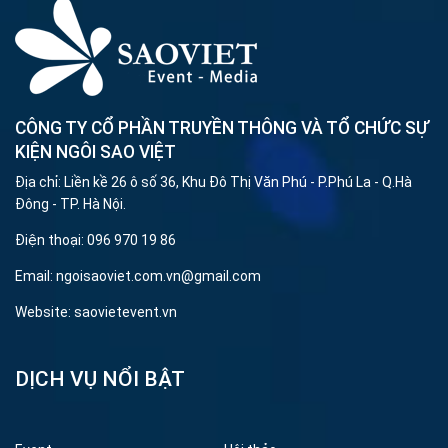
CÔNG TY CỔ PHẦN TRUYỀN THÔNG VÀ TỔ CHỨC SỰ
KIỆN NGÔI SAO VIỆT
Địa chỉ: Liền kề 26 ô số 36, Khu Đô Thị Văn Phú - P.Phú La - Q.Hà
Đông - TP. Hà Nội.
Điện thoại: 096 970 19 86
Email: ngoisaoviet.com.vn@gmail.com
Website: saovietevent.vn
DỊCH VỤ NỔI BẬT