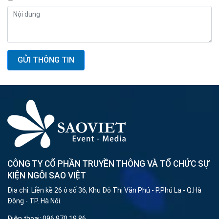
GỬI THÔNG TIN
CÔNG TY CỔ PHẦN TRUYỀN THÔNG VÀ TỔ CHỨC SỰ
KIỆN NGÔI SAO VIỆT
Địa chỉ: Liền kề 26 ô số 36, Khu Đô Thị Văn Phú - P.Phú La - Q.Hà
Đông - TP. Hà Nội.
Điện thoại: 096 970 19 86