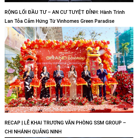
RỘNG LỐI ĐẦU TƯ – AN CƯ TUYỆT ĐỈNH: Hành Trình
Lan Tỏa Cảm Hứng Từ Vinhomes Green Paradise
RECAP | LỄ KHAI TRƯƠNG VĂN PHÒNG SSM GROUP –
CHI NHÁNH QUẢNG NINH