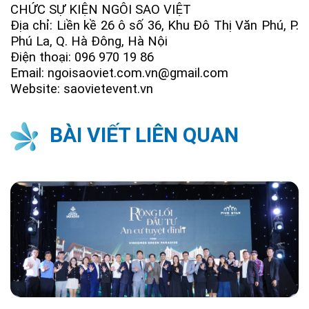
CHỨC SỰ KIỆN NGÔI SAO VIỆT
Địa chỉ: Liền kề 26 ô số 36, Khu Đô Thị Văn Phú, P.
Phú La, Q. Hà Đông, Hà Nội
Điện thoại: 096 970 19 86
Email: ngoisaoviet.com.vn@gmail.com
Website: saovietevent.vn
BÀI VIẾT LIÊN QUAN